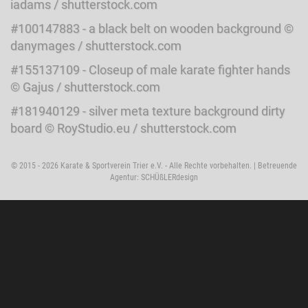
iadams / shutterstock.com
#100147883 - a black belt on wooden background ©
danymages / shutterstock.com
#155137109 - Closeup of male karate fighter hands
© Gajus / shutterstock.com
#181940129 - silver meta texture background dirty
board © RoyStudio.eu / shutterstock.com
© 2015 - 2026 Karate & Sportverein Trier e.V. - Alle Rechte vorbehalten. | Betreuende
Agentur:
SCHÜßLERdesign